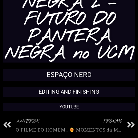
NEGRA 2 –
FUTURO DO
PANTERA
NEGRA no UCM
ESPAÇO NERD
EDITING AND FINISHING
YOUTUBE
ANTERIOR
PRÓXIMO
O FILME DO HOMEM ARANHA PARA ADULTOS DOS ANOS 90 QUE VOCÊ NUNCA OUVIU FALAR
MOMENTOS da MELZINHA 2: