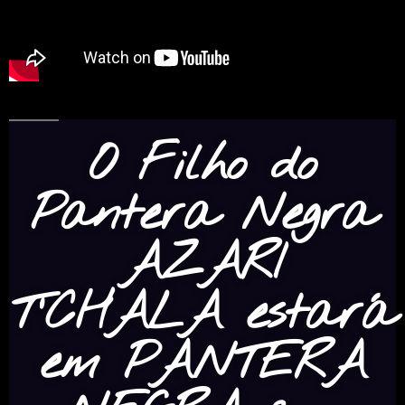
O Filho do
Pantera Negra
AZARI
T’CHALA estará
em PANTERA